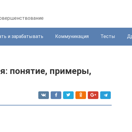
осовершенствование
ать и зарабатывать
Коммуникация
Тесты
Д
я: понятие, примеры,