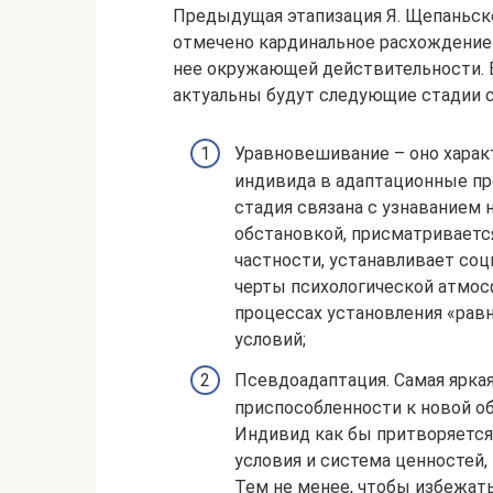
Предыдущая этапизация Я. Щепаньског
отмечено кардинальное расхождение 
нее окружающей действительности. Е
актуальны будут следующие стадии с
Уравновешивание – оно хара
индивида в адаптационные пр
стадия связана с узнаванием 
обстановкой, присматривается
частности, устанавливает со
черты психологической атмос
процессах установления «рав
условий;
Псевдоадаптация. Самая яркая
приспособленности к новой о
Индивид как бы притворяется,
условия и система ценностей,
Тем не менее, чтобы избежать