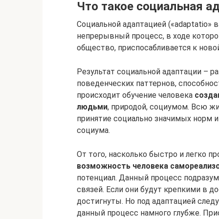
Что такое социальная а
Социальной адаптацией («adaptatio» в
непрерывный процесс, в ходе которо
общество, приспосабливается к новой
Результат социальной адаптации – р
поведенческих паттернов, способнос
происходит обучение человека
созда
людьми
, природой, социумом. Всю ж
принятие социально значимых норм и 
социума.
От того, насколько быстро и легко п
возможность человека самореализ
потенциал. Данный процесс подразу
связей. Если они будут крепкими в д
достигнуты. Но под адаптацией след
данный процесс намного глубже. При