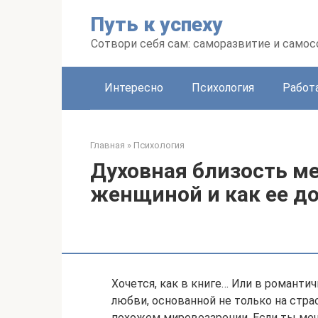
Перейти
Путь к успеху
к
контенту
Сотвори себя сам: саморазвитие и сам
Интересно
Психология
Работ
Главная
»
Психология
Духовная близость м
женщиной и как ее д
Хочется, как в книге… Или в романти
любви, основанной не только на стра
похожем мировоззрении. Если ты меч