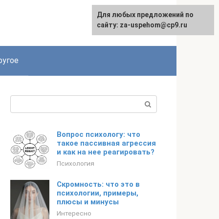
Для любых предложений по
English
сайту: za-uspehom@cp9.ru
ругое
Поиск:
Вопрос психологу: что
такое пассивная агрессия
и как на нее реагировать?
Психология
Скромность: что это в
психологии, примеры,
плюсы и минусы
Интересно