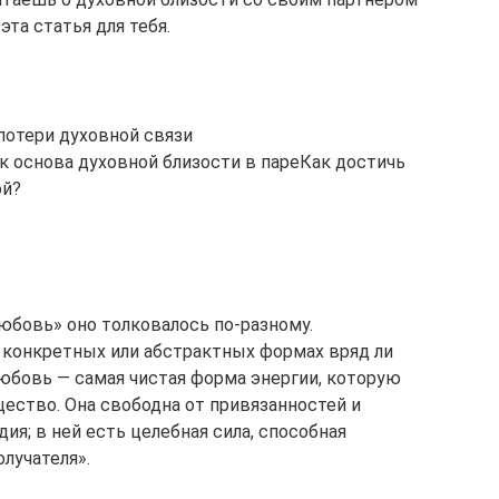
та статья для тебя.
потери духовной связи
 основа духовной близости в пареКак достичь
ой?
юбовь» оно толковалось по-разному.
 конкретных или абстрактных формах вряд ли
юбовь — самая чистая форма энергии, которую
ество. Она свободна от привязанностей и
ия; в ней есть целебная сила, способная
олучателя».