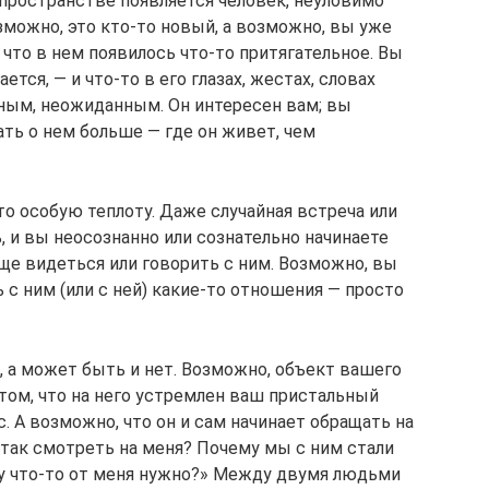
пространстве появляется человек, неуловимо
зможно, это кто-то новый, а возможно, вы уже
, что в нем появилось что-то притягательное. Вы
ется, — и что-то в его глазах, жестах, словах
ным, неожиданным. Он интересен вам; вы
ать о нем больше — где он живет, чем
 особую теплоту. Даже случайная встреча или
ь, и вы неосознанно или сознательно начинаете
ще видеться или говорить с ним. Возможно, вы
 с ним (или с ней) какие-то отношения — просто
а может быть и нет. Возможно, объект вашего
том, что на него устремлен ваш пристальный
ас. А возможно, что он и сам начинает обращать на
 так смотреть на меня? Почему мы с ним стали
у что-то от меня нужно?» Между двумя людьми