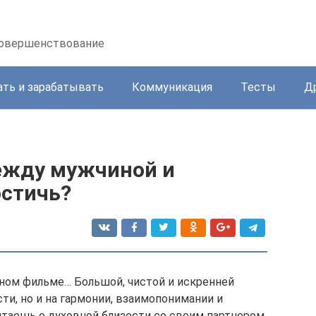
осовершенствование
ать и зарабатывать
Коммуникация
Тесты
Д
ежду мужчиной и
остичь?
чном фильме… Большой, чистой и искренней
сти, но и на гармонии, взаимопонимании и
таешь о духовной близости со своим партнером