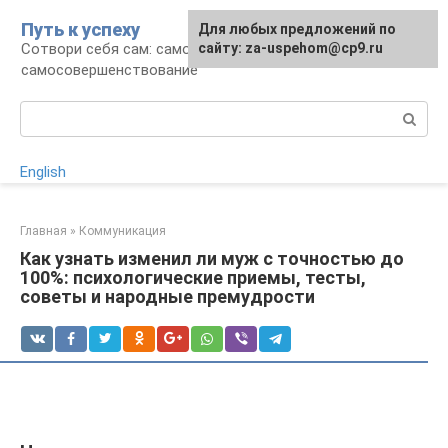
Перейти
Путь к успеху
Для любых предложений по
к
Сотвори себя сам: саморазвитие и
сайту: za-uspehom@cp9.ru
контенту
самосовершенствование
Поиск:
English
Главная
»
Коммуникация
Как узнать изменил ли муж с точностью до
100%: психологические приемы, тесты,
советы и народные премудрости