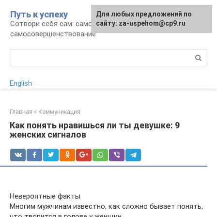
Перейти
Путь к успеху
Для любых предложений по
к
Сотвори себя сам: саморазвитие и
сайту: za-uspehom@cp9.ru
контенту
самосовершенствование
Поиск:
English
Главная
»
Коммуникация
Как понять нравишься ли ты девушке: 9
женских сигналов
Невероятные факты
Многим мужчинам известно, как сложно бывает понять,
что творится в голове у женщин.