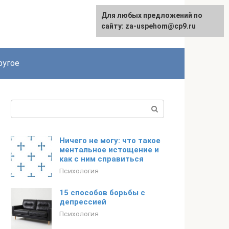
Для любых предложений по
English
сайту: za-uspehom@cp9.ru
ругое
Поиск:
Ничего не могу: что такое
ментальное истощение и
как с ним справиться
Психология
15 способов борьбы с
депрессией
Психология