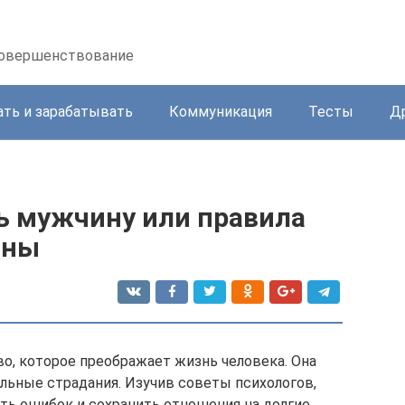
осовершенствование
ать и зарабатывать
Коммуникация
Тесты
Д
ь мужчину или правила
ины
о, которое преображает жизнь человека. Она
ильные страдания. Изучив советы психологов,
ть ошибок и сохранить отношения на долгие