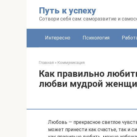
Перейти
Путь к успеху
к
контенту
Сотвори себя сам: саморазвитие и сам
Интересно
Психология
Работ
Главная
»
Коммуникация
Как правильно любит
любви мудрой женщ
Любовь — прекрасное светлое чувств
может принести как счастье, так и с
как правильно любить, можно избежа