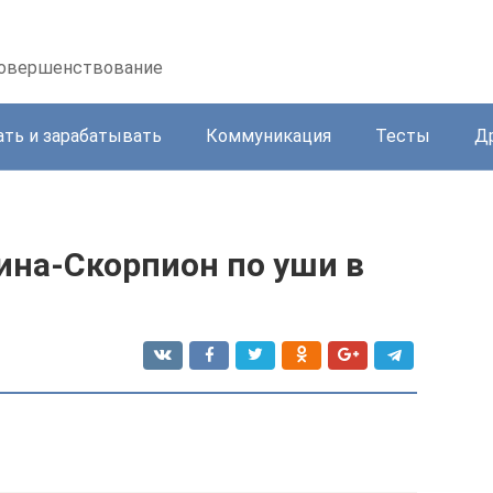
осовершенствование
ать и зарабатывать
Коммуникация
Тесты
Д
ина-Скорпион по уши в