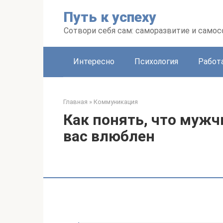
Перейти
Путь к успеху
к
контенту
Сотвори себя сам: саморазвитие и сам
Интересно
Психология
Работ
Главная
»
Коммуникация
Как понять, что мужч
вас влюблен