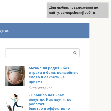
Для любых предложений по
English
сайту: za-uspehom@cp9.ru
ругое
Поиск:
Можно ли родить без
страха и боли: волшебные
слова и секретные
приемы
Коммуникация
«Правило четырёх
секунд»: Как научиться
работать
быстро и эффективно