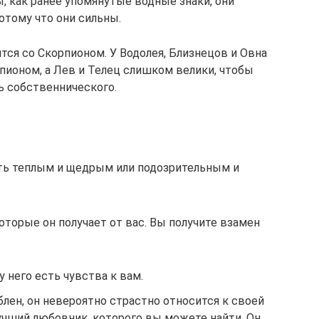
ы, как ранее упомянутые водные знаки, они
тому что они сильны.
тся со Скорпионом. У Водолея, Близнецов и Овна
пионом, а Лев и Телец слишком велики, чтобы
ь собственнического.
ь теплым и щедрым или подозрительным и
которые он получает от вас. Вы получите взамен
у него есть чувства к вам.
лен, он невероятно страстно относится к своей
учший любовник, которого вы можете найти. Он