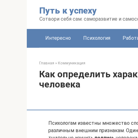
Перейти
Путь к успеху
к
контенту
Сотвори себя сам: саморазвитие и сам
Интересно
Психология
Работ
Главная
»
Коммуникация
Как определить харак
человека
Психологам известны множество спо
различным внешним признакам. Один 
тщательно изучить
подпись
человека