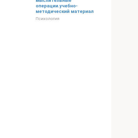
мыслительные
операции.учебно-
методический материал
Психология