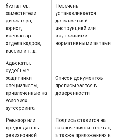
бухгалтер,
Перечень
заместители
устанавливается
директора,
должностной
юрист,
инструкцией или
инспектор
внутренними
отдела кадров,
нормативными актами
кассир и т. д.
Адвокаты,
судебные
защитники,
Список документов
специалисты,
прописывается в
привлеченные на
доверенности
условиях
аутсорсинга
Ревизор или
Подпись ставится на
председатель
заключениях и отчетах,
ревизионной
а также приложениях к