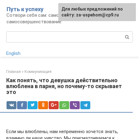
Перейти
Путь к успеху
Для любых предложений по
к
Сотвори себя сам: саморазвитие и
сайту: za-uspehom@cp9.ru
контенту
самосовершенствование
Поиск:
English
Главная
»
Коммуникация
Как понять, что девушка действительно
влюблена в парня, но почему-то скрывает
это
Если мы влюблены, нам непременно хочется знать,
взаимно ли наше чувство. Мы присматриваемся к