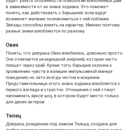
будет узнать особенности психологии влюбленных дам
в зависимости от их знака зодиака. Это поможет
понять, как действовать с барышней, если вдруг
возникнет желание познакомиться с ней поближе.
Звезды способны влиять на характер. Именно поэтому
разные знаки влюбляются по разному.
Овен
Понять, что девушка-Овен влюбилась, довольно просто.
Она отличается незаурядной энергией, которая часто
плещет через край. Кроме того, барышня склонна к
проявлению чувств в излишне импульсивной манере
поведения, но зато всегда честна и искренна.
Представительница этого знака зодиака влюбляется с
первого взгляда и страстно. Отношения с ней станут
напоминать яркое шоу, в котором будет место только
для двоих актеров.
Телец
Девушка, рожденная под знаком Тельца, создана для
любви, поэтому воодушевленное состояние этого знака