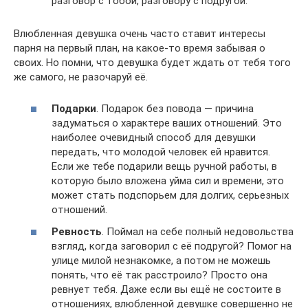
разговор с тобой, разговору с подругой.
Влюбленная девушка очень часто ставит интересы
парня на первый план, на какое-то время забывая о
своих. Но помни, что девушка будет ждать от тебя того
же самого, не разочаруй её.
Подарки
. Подарок без повода — причина
задуматься о характере ваших отношений. Это
наиболее очевидный способ для девушки
передать, что молодой человек ей нравится.
Если же тебе подарили вещь ручной работы, в
которую было вложена уйма сил и времени, это
может стать подспорьем для долгих, серьезных
отношений.
Ревность
. Поймал на себе полный недовольства
взгляд, когда заговорил с её подругой? Помог на
улице милой незнакомке, а потом не можешь
понять, что её так расстроило? Просто она
ревнует тебя. Даже если вы ещё не состоите в
отношениях, влюбленной девушке совершенно не